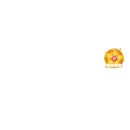
版本更新记录
点击查看每次更新的重点改动，新爱体育官网将持续优化用
户体验。
v6.3.0 · 发布于 2025年10月
新增跨设备同步机制，收藏与偏好可随账号迁移。
推荐系统升级，结合用户习惯提供个性化赛事推荐。
新增教学视频栏目，涵盖常见赛制与操作流程，适合
新爱体育在线平台-新爱体育在线官网用户快速上手。