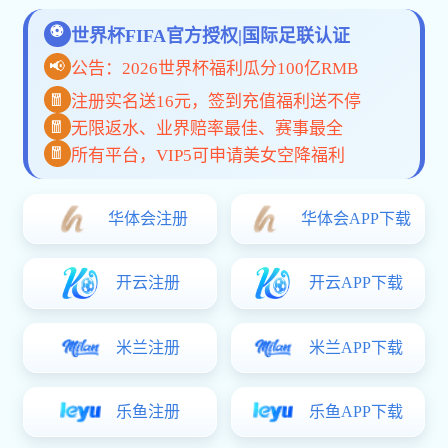
新爱体育官网公司简介