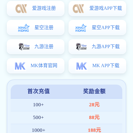
新爱体育官网
是一家面向全球市场的综合体育赛事直播与数
据服务平台，专注于为体育迷打造高品质的数字化观赛体
验。我们整合
高清赛事直播、数据分析、多终端同步
等核心
功能，为用户提供一站式的新爱体育在线平台-新爱体育在线
官网服务。
平台通过多项国际安全认证，系统架构稳定高效，全面适配
APP、PC 和移动网页端。在东南亚、中东、欧洲等区域建立
了本地化技术与客服团队，确保每位用户都能获得便捷、可
靠的服务体验。
截至目前，新爱体育官网 已拥有超
100 万+
注册用户，服务
网络覆盖十余国家与地区，日均访问量持续增长，深受广大
体育爱好者喜爱。
我们将继续秉持“
技术创新、用户至上、安全高效
”的理念，