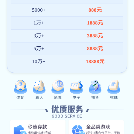
持续优化产品架构与内容体验，致力于成为全球领先的新爱
体育在线平台-新爱体育在线官网平台。